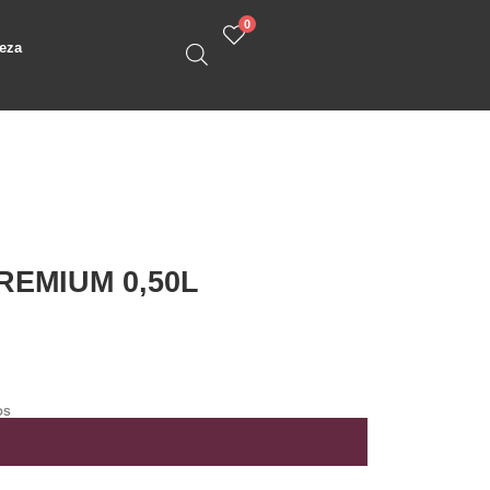
0
eza
REMIUM 0,50L
OS