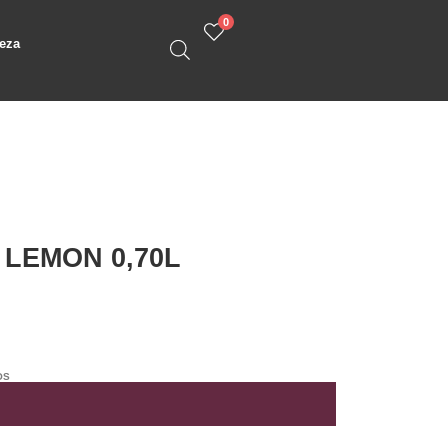
0
eza
LEMON 0,70L
OS