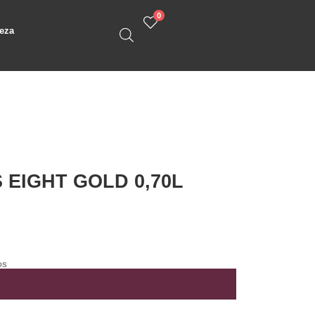
0
eza
EIGHT GOLD 0,70L
OS