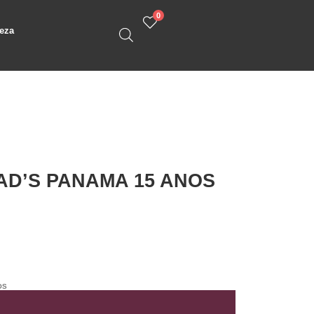
0
eza
D’S PANAMA 15 ANOS
OS