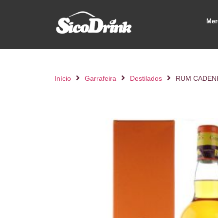
Mer
Início
Garrafeira
Destilados
RUM CADENH