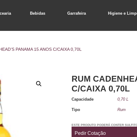
cearia
Bebidas
Garrafeira
Higiene e Limp
EAD’S PANAMA 15 ANOS C/CAIXA 0,70L
RUM CADENHEA
C/CAIXA 0,70L
Capacidade
0,70 L
Tipo
Rum
ESTE PRODUTO PODERÁ CONTER SULFIT
Pedir Cotação