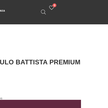
0
eza
AULO BATTISTA PREMIUM
OS