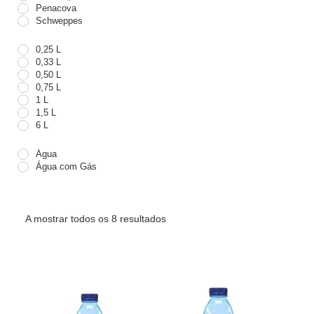
Penacova
Schweppes
0,25 L
0,33 L
0,50 L
0,75 L
1 L
1,5 L
6 L
Água
Água com Gás
A mostrar todos os 8 resultados